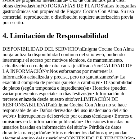
avisos de propiedad intelectual\n• Uso de contenidos para crear
obras derivadas\n\nFOTOGRAFÍAS DE PLATOS\nLas fotografías
gastronómicas son propiedad de Enigma Cocina Con Alma. Su uso
comercial, reproducción o distribución requiere autorización previa
por escrito.
4. Limitación de Responsabilidad
DISPONIBILIDAD DEL SERVICIO\nEnigma Cocina Con Alma
no garantiza la disponibilidad continua del sitio web, pudiendo
interrumpir el acceso por motivos técnicos, de mantenimiento,
actualización o cualquier otra causa justificada.\n\nCALIDAD DE
LA INFORMACIÓN\nNos esforzamos por mantener la
información actualizada y precisa, pero no garantizamos:\n• La
exactitud completa de precios (sujetos a cambio)\n• Disponibilidad
de platos (según temporada e ingredientes)\n• Horarios (pueden
variar por eventos especiales o días festivos)\n• Información de
terceros enlazada desde nuestro sitio\n\nLIMITACIÓN DE
RESPONSABILIDAD\nEnigma Cocina Con Alma no se hace
responsable de:\n• Daños derivados del uso inadecuado del sitio
web\n• Interrupciones del servicio por causas técnicas\n• Errores u
omisiones en la información publicada\n• Decisiones tomadas por
usuarios basadas en información del sitio\n• Pérdida de datos
durante la navegación\n• Virus o elementos dañinos que puedan
afectar al equipo del usuario\n\nCONTENIDO DE TERCEROS\n•