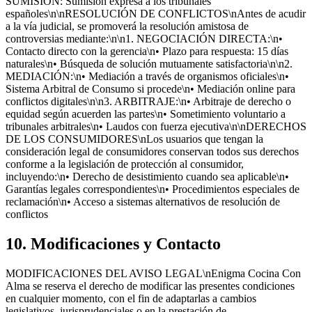
SUMISIÓN: Sumisión expresa a los tribunales
españoles\n\nRESOLUCIÓN DE CONFLICTOS\nAntes de acudir
a la vía judicial, se promoverá la resolución amistosa de
controversias mediante:\n\n1. NEGOCIACIÓN DIRECTA:\n•
Contacto directo con la gerencia\n• Plazo para respuesta: 15 días
naturales\n• Búsqueda de solución mutuamente satisfactoria\n\n2.
MEDIACIÓN:\n• Mediación a través de organismos oficiales\n•
Sistema Arbitral de Consumo si procede\n• Mediación online para
conflictos digitales\n\n3. ARBITRAJE:\n• Arbitraje de derecho o
equidad según acuerden las partes\n• Sometimiento voluntario a
tribunales arbitrales\n• Laudos con fuerza ejecutiva\n\nDERECHOS
DE LOS CONSUMIDORES\nLos usuarios que tengan la
consideración legal de consumidores conservan todos sus derechos
conforme a la legislación de protección al consumidor,
incluyendo:\n• Derecho de desistimiento cuando sea aplicable\n•
Garantías legales correspondientes\n• Procedimientos especiales de
reclamación\n• Acceso a sistemas alternativos de resolución de
conflictos
10. Modificaciones y Contacto
MODIFICACIONES DEL AVISO LEGAL\nEnigma Cocina Con
Alma se reserva el derecho de modificar las presentes condiciones
en cualquier momento, con el fin de adaptarlas a cambios
legislativos, jurisprudenciales o en la prestación de