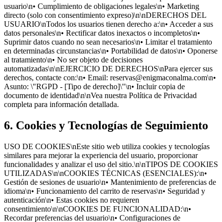
usuario\n• Cumplimiento de obligaciones legales\n• Marketing
directo (solo con consentimiento expreso)\n\nDERECHOS DEL
USUARIO\nTodos los usuarios tienen derecho a:\n• Acceder a sus
datos personales\n• Rectificar datos inexactos o incompletos\n•
Suprimir datos cuando no sean necesarios\n• Limitar el tratamiento
en determinadas circunstancias\n• Portabilidad de datos\n• Oponerse
al tratamiento\n• No ser objeto de decisiones
automatizadas\n\nEJERCICIO DE DERECHOS\nPara ejercer sus
derechos, contacte con:\n• Email: reservas@enigmaconalma.com\n•
Asunto: \"RGPD - [Tipo de derecho]\"\n• Incluir copia de
documento de identidad\n\nVea nuestra Política de Privacidad
completa para información detallada.
6. Cookies y Tecnologías de Seguimiento
USO DE COOKIES\nEste sitio web utiliza cookies y tecnologías
similares para mejorar la experiencia del usuario, proporcionar
funcionalidades y analizar el uso del sitio.\n\nTIPOS DE COOKIES
UTILIZADAS\n\nCOOKIES TÉCNICAS (ESENCIALES):\n•
Gestión de sesiones de usuario\n• Mantenimiento de preferencias de
idioma\n• Funcionamiento del carrito de reservas\n• Seguridad y
autenticación\n• Estas cookies no requieren
consentimiento\n\nCOOKIES DE FUNCIONALIDAD:\n•
Recordar preferencias del usuario\n• Configuraciones de