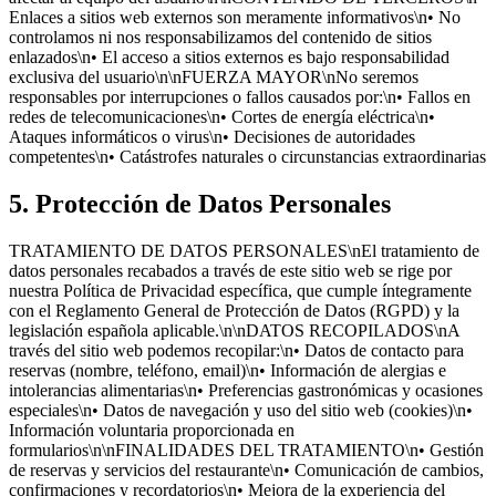
Enlaces a sitios web externos son meramente informativos\n• No
controlamos ni nos responsabilizamos del contenido de sitios
enlazados\n• El acceso a sitios externos es bajo responsabilidad
exclusiva del usuario\n\nFUERZA MAYOR\nNo seremos
responsables por interrupciones o fallos causados por:\n• Fallos en
redes de telecomunicaciones\n• Cortes de energía eléctrica\n•
Ataques informáticos o virus\n• Decisiones de autoridades
competentes\n• Catástrofes naturales o circunstancias extraordinarias
5. Protección de Datos Personales
TRATAMIENTO DE DATOS PERSONALES\nEl tratamiento de
datos personales recabados a través de este sitio web se rige por
nuestra Política de Privacidad específica, que cumple íntegramente
con el Reglamento General de Protección de Datos (RGPD) y la
legislación española aplicable.\n\nDATOS RECOPILADOS\nA
través del sitio web podemos recopilar:\n• Datos de contacto para
reservas (nombre, teléfono, email)\n• Información de alergias e
intolerancias alimentarias\n• Preferencias gastronómicas y ocasiones
especiales\n• Datos de navegación y uso del sitio web (cookies)\n•
Información voluntaria proporcionada en
formularios\n\nFINALIDADES DEL TRATAMIENTO\n• Gestión
de reservas y servicios del restaurante\n• Comunicación de cambios,
confirmaciones y recordatorios\n• Mejora de la experiencia del