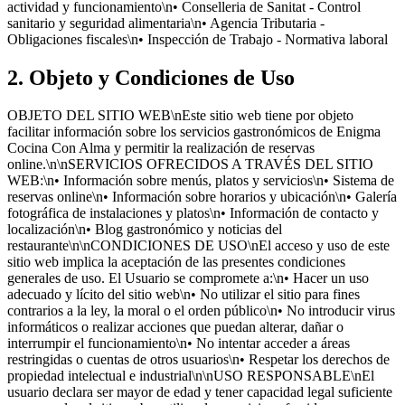
actividad y funcionamiento\n• Conselleria de Sanitat - Control
sanitario y seguridad alimentaria\n• Agencia Tributaria -
Obligaciones fiscales\n• Inspección de Trabajo - Normativa laboral
2. Objeto y Condiciones de Uso
OBJETO DEL SITIO WEB\nEste sitio web tiene por objeto
facilitar información sobre los servicios gastronómicos de Enigma
Cocina Con Alma y permitir la realización de reservas
online.\n\nSERVICIOS OFRECIDOS A TRAVÉS DEL SITIO
WEB:\n• Información sobre menús, platos y servicios\n• Sistema de
reservas online\n• Información sobre horarios y ubicación\n• Galería
fotográfica de instalaciones y platos\n• Información de contacto y
localización\n• Blog gastronómico y noticias del
restaurante\n\nCONDICIONES DE USO\nEl acceso y uso de este
sitio web implica la aceptación de las presentes condiciones
generales de uso. El Usuario se compromete a:\n• Hacer un uso
adecuado y lícito del sitio web\n• No utilizar el sitio para fines
contrarios a la ley, la moral o el orden público\n• No introducir virus
informáticos o realizar acciones que puedan alterar, dañar o
interrumpir el funcionamiento\n• No intentar acceder a áreas
restringidas o cuentas de otros usuarios\n• Respetar los derechos de
propiedad intelectual e industrial\n\nUSO RESPONSABLE\nEl
usuario declara ser mayor de edad y tener capacidad legal suficiente