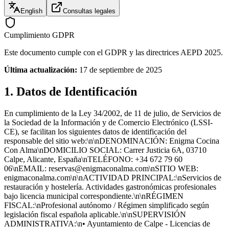
English
Consultas legales
Cumplimiento GDPR
Este documento cumple con el GDPR y las directrices AEPD 2025.
Última actualización:
17 de septiembre de 2025
1. Datos de Identificación
En cumplimiento de la Ley 34/2002, de 11 de julio, de Servicios de
la Sociedad de la Información y de Comercio Electrónico (LSSI-
CE), se facilitan los siguientes datos de identificación del
responsable del sitio web:\n\nDENOMINACIÓN: Enigma Cocina
Con Alma\nDOMICILIO SOCIAL: Carrer Justicia 6A, 03710
Calpe, Alicante, España\nTELÉFONO: +34 672 79 60
06\nEMAIL: reservas@enigmaconalma.com\nSITIO WEB:
enigmaconalma.com\n\nACTIVIDAD PRINCIPAL:\nServicios de
restauración y hostelería. Actividades gastronómicas profesionales
bajo licencia municipal correspondiente.\n\nRÉGIMEN
FISCAL:\nProfesional autónomo / Régimen simplificado según
legislación fiscal española aplicable.\n\nSUPERVISIÓN
ADMINISTRATIVA:\n• Ayuntamiento de Calpe - Licencias de