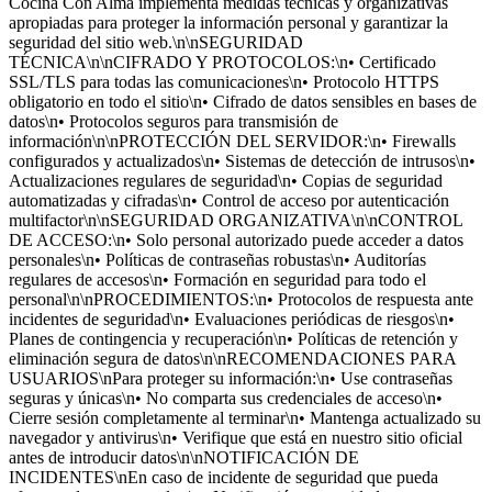
Cocina Con Alma implementa medidas técnicas y organizativas
apropiadas para proteger la información personal y garantizar la
seguridad del sitio web.\n\nSEGURIDAD
TÉCNICA\n\nCIFRADO Y PROTOCOLOS:\n• Certificado
SSL/TLS para todas las comunicaciones\n• Protocolo HTTPS
obligatorio en todo el sitio\n• Cifrado de datos sensibles en bases de
datos\n• Protocolos seguros para transmisión de
información\n\nPROTECCIÓN DEL SERVIDOR:\n• Firewalls
configurados y actualizados\n• Sistemas de detección de intrusos\n•
Actualizaciones regulares de seguridad\n• Copias de seguridad
automatizadas y cifradas\n• Control de acceso por autenticación
multifactor\n\nSEGURIDAD ORGANIZATIVA\n\nCONTROL
DE ACCESO:\n• Solo personal autorizado puede acceder a datos
personales\n• Políticas de contraseñas robustas\n• Auditorías
regulares de accesos\n• Formación en seguridad para todo el
personal\n\nPROCEDIMIENTOS:\n• Protocolos de respuesta ante
incidentes de seguridad\n• Evaluaciones periódicas de riesgos\n•
Planes de contingencia y recuperación\n• Políticas de retención y
eliminación segura de datos\n\nRECOMENDACIONES PARA
USUARIOS\nPara proteger su información:\n• Use contraseñas
seguras y únicas\n• No comparta sus credenciales de acceso\n•
Cierre sesión completamente al terminar\n• Mantenga actualizado su
navegador y antivirus\n• Verifique que está en nuestro sitio oficial
antes de introducir datos\n\nNOTIFICACIÓN DE
INCIDENTES\nEn caso de incidente de seguridad que pueda