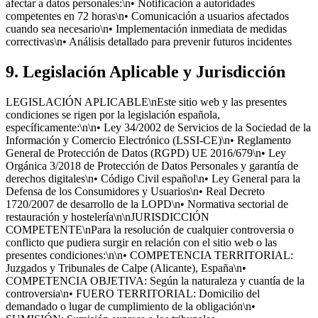
afectar a datos personales:\n• Notificación a autoridades
competentes en 72 horas\n• Comunicación a usuarios afectados
cuando sea necesario\n• Implementación inmediata de medidas
correctivas\n• Análisis detallado para prevenir futuros incidentes
9. Legislación Aplicable y Jurisdicción
LEGISLACIÓN APLICABLE\nEste sitio web y las presentes
condiciones se rigen por la legislación española,
específicamente:\n\n• Ley 34/2002 de Servicios de la Sociedad de la
Información y Comercio Electrónico (LSSI-CE)\n• Reglamento
General de Protección de Datos (RGPD) UE 2016/679\n• Ley
Orgánica 3/2018 de Protección de Datos Personales y garantía de
derechos digitales\n• Código Civil español\n• Ley General para la
Defensa de los Consumidores y Usuarios\n• Real Decreto
1720/2007 de desarrollo de la LOPD\n• Normativa sectorial de
restauración y hostelería\n\nJURISDICCIÓN
COMPETENTE\nPara la resolución de cualquier controversia o
conflicto que pudiera surgir en relación con el sitio web o las
presentes condiciones:\n\n• COMPETENCIA TERRITORIAL:
Juzgados y Tribunales de Calpe (Alicante), España\n•
COMPETENCIA OBJETIVA: Según la naturaleza y cuantía de la
controversia\n• FUERO TERRITORIAL: Domicilio del
demandado o lugar de cumplimiento de la obligación\n•