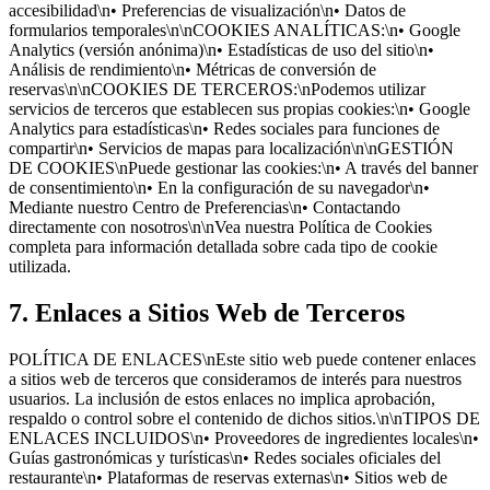
accesibilidad\n• Preferencias de visualización\n• Datos de
formularios temporales\n\nCOOKIES ANALÍTICAS:\n• Google
Analytics (versión anónima)\n• Estadísticas de uso del sitio\n•
Análisis de rendimiento\n• Métricas de conversión de
reservas\n\nCOOKIES DE TERCEROS:\nPodemos utilizar
servicios de terceros que establecen sus propias cookies:\n• Google
Analytics para estadísticas\n• Redes sociales para funciones de
compartir\n• Servicios de mapas para localización\n\nGESTIÓN
DE COOKIES\nPuede gestionar las cookies:\n• A través del banner
de consentimiento\n• En la configuración de su navegador\n•
Mediante nuestro Centro de Preferencias\n• Contactando
directamente con nosotros\n\nVea nuestra Política de Cookies
completa para información detallada sobre cada tipo de cookie
utilizada.
7. Enlaces a Sitios Web de Terceros
POLÍTICA DE ENLACES\nEste sitio web puede contener enlaces
a sitios web de terceros que consideramos de interés para nuestros
usuarios. La inclusión de estos enlaces no implica aprobación,
respaldo o control sobre el contenido de dichos sitios.\n\nTIPOS DE
ENLACES INCLUIDOS\n• Proveedores de ingredientes locales\n•
Guías gastronómicas y turísticas\n• Redes sociales oficiales del
restaurante\n• Plataformas de reservas externas\n• Sitios web de