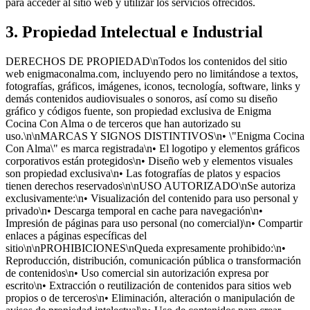
para acceder al sitio web y utilizar los servicios ofrecidos.
3. Propiedad Intelectual e Industrial
DERECHOS DE PROPIEDAD\nTodos los contenidos del sitio
web enigmaconalma.com, incluyendo pero no limitándose a textos,
fotografías, gráficos, imágenes, iconos, tecnología, software, links y
demás contenidos audiovisuales o sonoros, así como su diseño
gráfico y códigos fuente, son propiedad exclusiva de Enigma
Cocina Con Alma o de terceros que han autorizado su
uso.\n\nMARCAS Y SIGNOS DISTINTIVOS\n• \"Enigma Cocina
Con Alma\" es marca registrada\n• El logotipo y elementos gráficos
corporativos están protegidos\n• Diseño web y elementos visuales
son propiedad exclusiva\n• Las fotografías de platos y espacios
tienen derechos reservados\n\nUSO AUTORIZADO\nSe autoriza
exclusivamente:\n• Visualización del contenido para uso personal y
privado\n• Descarga temporal en cache para navegación\n•
Impresión de páginas para uso personal (no comercial)\n• Compartir
enlaces a páginas específicas del
sitio\n\nPROHIBICIONES\nQueda expresamente prohibido:\n•
Reproducción, distribución, comunicación pública o transformación
de contenidos\n• Uso comercial sin autorización expresa por
escrito\n• Extracción o reutilización de contenidos para sitios web
propios o de terceros\n• Eliminación, alteración o manipulación de