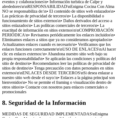
eventos y colaboraciones\n• Información turística de Calpe y
alrededores\n\nRESPONSABILIDAD\nEnigma Cocina Con Alma
NO se responsabiliza de:\n• El contenido de sitios web enlazados\n•
Las prácticas de privacidad de terceros\n• La disponibilidad o
funcionamiento de sitios externos\n• Daños derivados del acceso a
sitios enlazados\n• Las políticas comerciales de terceros\n• La
exactitud de información en sitios externos\n\nCOMPROBACIÓN
PERIÓDICA\n• Revisamos periódicamente los enlaces incluidos\n•
Eliminamos enlaces a sitios que ya no consideramos apropiados\n•
Actualizamos enlaces cuando es necesario\n• Verificamos que los
enlaces funcionen correctamente\n\nUSO DE ENLACES\nAl hacer
clic en enlaces externos:\n• Abandona nuestro sitio web bajo su
propia responsabilidad\n• Se aplicarán las condiciones y políticas del
sitio de destino\n• Recomendamos leer las políticas de privacidad de
sitios de destino\n• Tenga precaución con datos personales en sitios
externos\n\nENLACES DESDE TERCEROS\nSi desea enlazar a
nuestro sitio web desde el suyo:\n• Enlaces a la página principal son
bienvenidos\n• No se permite el framing o visualización dentro de
otros sitios\n• Contacte con nosotros para enlaces comerciales o
promocionales
8. Seguridad de la Información
MEDIDAS DE SEGURIDAD IMPLEMENTADAS\nEnigma