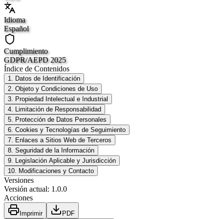
Idioma
Español
Cumplimiento
GDPR/AEPD 2025
Índice de Contenidos
1. Datos de Identificación
2. Objeto y Condiciones de Uso
3. Propiedad Intelectual e Industrial
4. Limitación de Responsabilidad
5. Protección de Datos Personales
6. Cookies y Tecnologías de Seguimiento
7. Enlaces a Sitios Web de Terceros
8. Seguridad de la Información
9. Legislación Aplicable y Jurisdicción
10. Modificaciones y Contacto
Versiones
Versión actual
:
1.0.0
Acciones
Imprimir
PDF