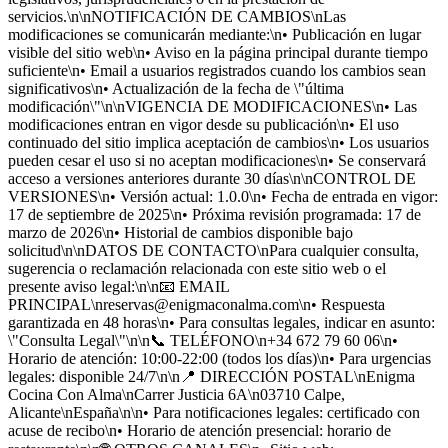
servicios.\n\nNOTIFICACIÓN DE CAMBIOS\nLas
modificaciones se comunicarán mediante:\n• Publicación en lugar
visible del sitio web\n• Aviso en la página principal durante tiempo
suficiente\n• Email a usuarios registrados cuando los cambios sean
significativos\n• Actualización de la fecha de \"última
modificación\"\n\nVIGENCIA DE MODIFICACIONES\n• Las
modificaciones entran en vigor desde su publicación\n• El uso
continuado del sitio implica aceptación de cambios\n• Los usuarios
pueden cesar el uso si no aceptan modificaciones\n• Se conservará
acceso a versiones anteriores durante 30 días\n\nCONTROL DE
VERSIONES\n• Versión actual: 1.0.0\n• Fecha de entrada en vigor:
17 de septiembre de 2025\n• Próxima revisión programada: 17 de
marzo de 2026\n• Historial de cambios disponible bajo
solicitud\n\nDATOS DE CONTACTO\nPara cualquier consulta,
sugerencia o reclamación relacionada con este sitio web o el
presente aviso legal:\n\n📧 EMAIL
PRINCIPAL\nreservas@enigmaconalma.com\n• Respuesta
garantizada en 48 horas\n• Para consultas legales, indicar en asunto:
\"Consulta Legal\"\n\n📞 TELÉFONO\n+34 672 79 60 06\n•
Horario de atención: 10:00-22:00 (todos los días)\n• Para urgencias
legales: disponible 24/7\n\n📍 DIRECCIÓN POSTAL\nEnigma
Cocina Con Alma\nCarrer Justicia 6A\n03710 Calpe,
Alicante\nEspaña\n\n• Para notificaciones legales: certificado con
acuse de recibo\n• Horario de atención presencial: horario de