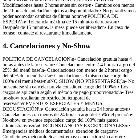
Modificaciones hasta 2 horas antes sin coste\n• Cambios con menos
de 2 horas de antelación sujetos a disponibilidad\n• No garantizamos
poder acomodar cambios de última hora\n\nPOLÍTICA DE
ESPERA\n• Tolerancia máxima de 15 minutos de retraso\n•
Después de 15 minutos, la mesa puede ser liberada\n• En caso de
retraso, contacte al restaurante inmediatamente
4. Cancelaciones y No-Show
POLÍTICA DE CANCELACIÓN\n• Cancelación gratuita hasta 4
horas antes de la reserva\n• Cancelaciones entre 2-4 horas: cargo del
25% del menú base\n• Cancelaciones con menos de 2 horas: cargo
del 50% del menú base\n• Cancelaciones el mismo día: cargo del
100% del menú base\n\nNO-SHOW (NO PRESENTARSE)\n• No
presentarse sin cancelar previa constituye cargo del 100%\n• Los
cargos se aplicarán según el método de pago proporcionado\n• Tres
no-show resultarán en restricción temporal de
reservas\n\nEVENTOS ESPECIALES Y MENÚS
DEGUSTACIÓN\n• Cancelación gratuita hasta 24 horas antes\n•
Cancelaciones con menos de 24 horas: cargo del 75% del precio\n•
No-show en eventos especiales: cargo del 100% más gastos
administrativos\n\nCIRCUNSTANCIAS EXCEPCIONALES\n•
Emergencias médicas documentadas: exención de cargos\n•
Condiciones meteorológicas extremas: cancelación sin cargo\n•