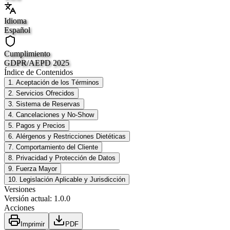
Idioma
Español
Cumplimiento
GDPR/AEPD 2025
Índice de Contenidos
1. Aceptación de los Términos
2. Servicios Ofrecidos
3. Sistema de Reservas
4. Cancelaciones y No-Show
5. Pagos y Precios
6. Alérgenos y Restricciones Dietéticas
7. Comportamiento del Cliente
8. Privacidad y Protección de Datos
9. Fuerza Mayor
10. Legislación Aplicable y Jurisdicción
Versiones
Versión actual
:
1.0.0
Acciones
Imprimir
PDF