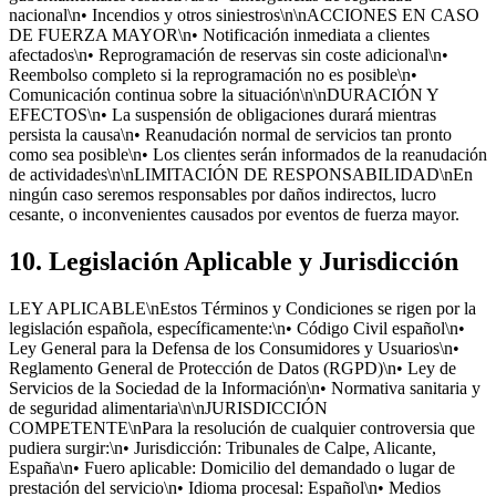
nacional\n• Incendios y otros siniestros\n\nACCIONES EN CASO
DE FUERZA MAYOR\n• Notificación inmediata a clientes
afectados\n• Reprogramación de reservas sin coste adicional\n•
Reembolso completo si la reprogramación no es posible\n•
Comunicación continua sobre la situación\n\nDURACIÓN Y
EFECTOS\n• La suspensión de obligaciones durará mientras
persista la causa\n• Reanudación normal de servicios tan pronto
como sea posible\n• Los clientes serán informados de la reanudación
de actividades\n\nLIMITACIÓN DE RESPONSABILIDAD\nEn
ningún caso seremos responsables por daños indirectos, lucro
cesante, o inconvenientes causados por eventos de fuerza mayor.
10. Legislación Aplicable y Jurisdicción
LEY APLICABLE\nEstos Términos y Condiciones se rigen por la
legislación española, específicamente:\n• Código Civil español\n•
Ley General para la Defensa de los Consumidores y Usuarios\n•
Reglamento General de Protección de Datos (RGPD)\n• Ley de
Servicios de la Sociedad de la Información\n• Normativa sanitaria y
de seguridad alimentaria\n\nJURISDICCIÓN
COMPETENTE\nPara la resolución de cualquier controversia que
pudiera surgir:\n• Jurisdicción: Tribunales de Calpe, Alicante,
España\n• Fuero aplicable: Domicilio del demandado o lugar de
prestación del servicio\n• Idioma procesal: Español\n• Medios