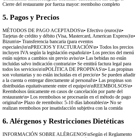
Cierre del restaurante por fuerza mayor: reembolso completo
5. Pagos y Precios
MÉTODOS DE PAGO ACEPTADOS\n• Efectivo (euros)\n•
Tarjetas de crédito y débito (Visa, Mastercard, American Express)\n•
Bizum\n• Transferencia bancaria (para eventos
especiales)\n\nPRECIOS Y FACTURACIÓN\n• Todos los precios
incluyen IVA según la legislación española\n• Los precios del menú
están sujetos a cambios sin previo aviso\n• Las bebidas no están
incluidas salvo indicación contraria\n• Se emitirá factura legal para
todos los servicios\n\nPOLÍTICA DE PROPINAS\n• Las propinas
son voluntarias y no están incluidas en el precio\n• Se pueden añadir
a la cuenta o entregar directamente al personal\n• Las propinas son
distribuidas equitativamente entre el equipo\n\nREEMBOLSOS\n•
Reembolsos únicamente en casos de cancelación por parte del
restaurante\n• Los reembolsos se procesarán en el método de pago
original\n• Plazo de reembolso: 5-10 días laborables\n• No se
realizan reembolsos por insatisfacción subjetiva con la comida
6. Alérgenos y Restricciones Dietéticas
INFORMACIÓN SOBRE ALÉRGENOS\nSegún el Reglamento