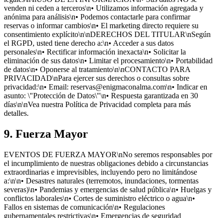
venden ni ceden a terceros\n• Utilizamos información agregada y
anónima para análisis\n• Podemos contactarle para confirmar
reservas o informar cambios\n• El marketing directo requiere su
consentimiento explícito\n\nDERECHOS DEL TITULAR\nSegún
el RGPD, usted tiene derecho a:\n• Acceder a sus datos
personales\n• Rectificar información inexacta\n• Solicitar la
eliminación de sus datos\n• Limitar el procesamiento\n• Portabilidad
de datos\n• Oponerse al tratamiento\n\nCONTACTO PARA
PRIVACIDAD\nPara ejercer sus derechos o consultas sobre
privacidad:\n• Email: reservas@enigmaconalma.com\n• Indicar en
asunto: \"Protección de Datos\"\n• Respuesta garantizada en 30
días\n\nVea nuestra Política de Privacidad completa para más
detalles.
9. Fuerza Mayor
EVENTOS DE FUERZA MAYOR\nNo seremos responsables por
el incumplimiento de nuestras obligaciones debido a circunstancias
extraordinarias e imprevisibles, incluyendo pero no limitándose
a:\n\n• Desastres naturales (terremotos, inundaciones, tormentas
severas)\n• Pandemias y emergencias de salud pública\n• Huelgas y
conflictos laborales\n• Cortes de suministro eléctrico o agua\n•
Fallos en sistemas de comunicación\n• Regulaciones
gubernamentales restrictivas\n• Emergencias de seguridad