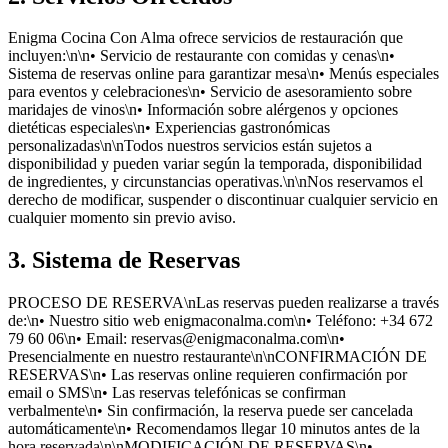
Enigma Cocina Con Alma ofrece servicios de restauración que
incluyen:\n\n• Servicio de restaurante con comidas y cenas\n•
Sistema de reservas online para garantizar mesa\n• Menús especiales
para eventos y celebraciones\n• Servicio de asesoramiento sobre
maridajes de vinos\n• Información sobre alérgenos y opciones
dietéticas especiales\n• Experiencias gastronómicas
personalizadas\n\nTodos nuestros servicios están sujetos a
disponibilidad y pueden variar según la temporada, disponibilidad
de ingredientes, y circunstancias operativas.\n\nNos reservamos el
derecho de modificar, suspender o discontinuar cualquier servicio en
cualquier momento sin previo aviso.
3. Sistema de Reservas
PROCESO DE RESERVA\nLas reservas pueden realizarse a través
de:\n• Nuestro sitio web enigmaconalma.com\n• Teléfono: +34 672
79 60 06\n• Email: reservas@enigmaconalma.com\n•
Presencialmente en nuestro restaurante\n\nCONFIRMACIÓN DE
RESERVAS\n• Las reservas online requieren confirmación por
email o SMS\n• Las reservas telefónicas se confirman
verbalmente\n• Sin confirmación, la reserva puede ser cancelada
automáticamente\n• Recomendamos llegar 10 minutos antes de la
hora reservada\n\nMODIFICACIÓN DE RESERVAS\n•