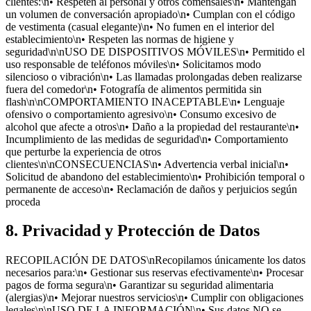
clientes:\n• Respeten al personal y otros comensales\n• Mantengan
un volumen de conversación apropiado\n• Cumplan con el código
de vestimenta (casual elegante)\n• No fumen en el interior del
establecimiento\n• Respeten las normas de higiene y
seguridad\n\nUSO DE DISPOSITIVOS MÓVILES\n• Permitido el
uso responsable de teléfonos móviles\n• Solicitamos modo
silencioso o vibración\n• Las llamadas prolongadas deben realizarse
fuera del comedor\n• Fotografía de alimentos permitida sin
flash\n\nCOMPORTAMIENTO INACEPTABLE\n• Lenguaje
ofensivo o comportamiento agresivo\n• Consumo excesivo de
alcohol que afecte a otros\n• Daño a la propiedad del restaurante\n•
Incumplimiento de las medidas de seguridad\n• Comportamiento
que perturbe la experiencia de otros
clientes\n\nCONSECUENCIAS\n• Advertencia verbal inicial\n•
Solicitud de abandono del establecimiento\n• Prohibición temporal o
permanente de acceso\n• Reclamación de daños y perjuicios según
proceda
8. Privacidad y Protección de Datos
RECOPILACIÓN DE DATOS\nRecopilamos únicamente los datos
necesarios para:\n• Gestionar sus reservas efectivamente\n• Procesar
pagos de forma segura\n• Garantizar su seguridad alimentaria
(alergias)\n• Mejorar nuestros servicios\n• Cumplir con obligaciones
legales\n\nUSO DE LA INFORMACIÓN\n• Sus datos NO se