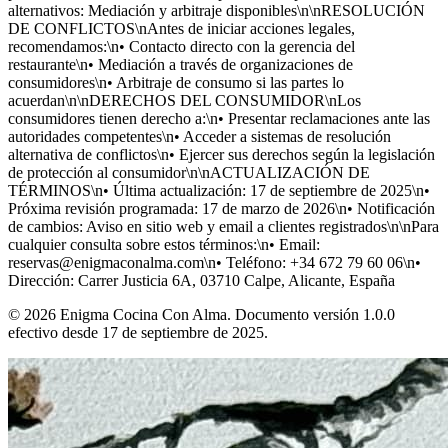
alternativos: Mediación y arbitraje disponibles\n\nRESOLUCIÓN
DE CONFLICTOS\nAntes de iniciar acciones legales,
recomendamos:\n• Contacto directo con la gerencia del
restaurante\n• Mediación a través de organizaciones de
consumidores\n• Arbitraje de consumo si las partes lo
acuerdan\n\nDERECHOS DEL CONSUMIDOR\nLos
consumidores tienen derecho a:\n• Presentar reclamaciones ante las
autoridades competentes\n• Acceder a sistemas de resolución
alternativa de conflictos\n• Ejercer sus derechos según la legislación
de protección al consumidor\n\nACTUALIZACIÓN DE
TÉRMINOS\n• Última actualización: 17 de septiembre de 2025\n•
Próxima revisión programada: 17 de marzo de 2026\n• Notificación
de cambios: Aviso en sitio web y email a clientes registrados\n\nPara
cualquier consulta sobre estos términos:\n• Email:
reservas@enigmaconalma.com\n• Teléfono: +34 672 79 60 06\n•
Dirección: Carrer Justicia 6A, 03710 Calpe, Alicante, España
© 2026 Enigma Cocina Con Alma. Documento versión 1.0.0
efectivo desde 17 de septiembre de 2025.