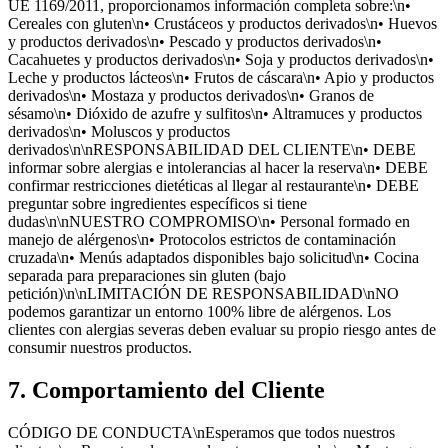
UE 1169/2011, proporcionamos información completa sobre:\n•
Cereales con gluten\n• Crustáceos y productos derivados\n• Huevos
y productos derivados\n• Pescado y productos derivados\n•
Cacahuetes y productos derivados\n• Soja y productos derivados\n•
Leche y productos lácteos\n• Frutos de cáscara\n• Apio y productos
derivados\n• Mostaza y productos derivados\n• Granos de
sésamo\n• Dióxido de azufre y sulfitos\n• Altramuces y productos
derivados\n• Moluscos y productos
derivados\n\nRESPONSABILIDAD DEL CLIENTE\n• DEBE
informar sobre alergias e intolerancias al hacer la reserva\n• DEBE
confirmar restricciones dietéticas al llegar al restaurante\n• DEBE
preguntar sobre ingredientes específicos si tiene
dudas\n\nNUESTRO COMPROMISO\n• Personal formado en
manejo de alérgenos\n• Protocolos estrictos de contaminación
cruzada\n• Menús adaptados disponibles bajo solicitud\n• Cocina
separada para preparaciones sin gluten (bajo
petición)\n\nLIMITACIÓN DE RESPONSABILIDAD\nNO
podemos garantizar un entorno 100% libre de alérgenos. Los
clientes con alergias severas deben evaluar su propio riesgo antes de
consumir nuestros productos.
7. Comportamiento del Cliente
CÓDIGO DE CONDUCTA\nEsperamos que todos nuestros